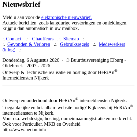
Nieuwsbrief
Meld u aan voor de
elektronische nieuwsbrief.
Actuele berichten, zoals langdurige verstoringen en omleidingen,
krijgt u dan automatisch in uw mailbox.
:.
Contact
.:.
Chauffeurs
.:.
Sitemap
.:
:.
Gevonden & Verloren
.:.
Gebruiksregels
.:.
Medewerkers
(inlog)
.:
Donderdag, 6 Augustus 2026 - © Buurtbusvereniging Elburg -
Oldebroek 2007 - 2026
®
Ontwerp & Technische realisatie en hosting door HeRiAn
Internetdiensten Nijkerk
®
Ontwerp en onderhoud door HeRiAn
internetdiensten Nijkerk.
®
Toegankelijke en betaalbare website nodig? Kijk eens bij HeRiAn
internetdiensten te Nijkerk.
Voor o.a. webdesign, hosting, domeinnaamregistratie en merkrecht.
Ook voor Particulier, MKB en Overheid
http://www.herian.info